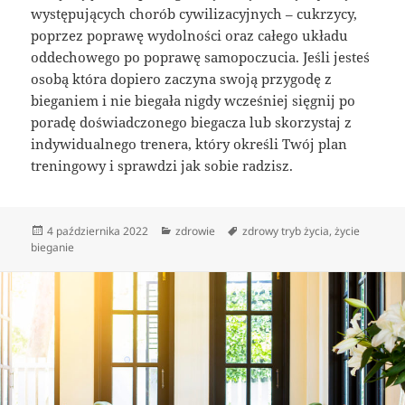
występujących chorób cywilizacyjnych – cukrzycy,
poprzez poprawę wydolności oraz całego układu
oddechowego po poprawę samopoczucia. Jeśli jesteś
osobą która dopiero zaczyna swoją przygodę z
bieganiem i nie biegała nigdy wcześniej sięgnij po
poradę doświadczonego biegacza lub skorzystaj z
indywidualnego trenera, który określi Twój plan
treningowy i sprawdzi jak sobie radzisz.
Data
Kategorie
Tagi
4 października 2022
zdrowie
zdrowy tryb życia
,
życie
publikacji
bieganie