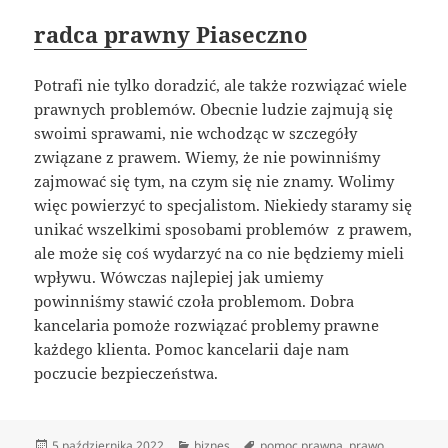
radca prawny Piaseczno
Potrafi nie tylko doradzić, ale także rozwiązać wiele
prawnych problemów. Obecnie ludzie zajmują się
swoimi sprawami, nie wchodząc w szczegóły
związane z prawem. Wiemy, że nie powinniśmy
zajmować się tym, na czym się nie znamy. Wolimy
więc powierzyć to specjalistom. Niekiedy staramy się
unikać wszelkimi sposobami problemów z prawem,
ale może się coś wydarzyć na co nie będziemy mieli
wpływu. Wówczas najlepiej jak umiemy
powinniśmy stawić czoła problemom. Dobra
kancelaria pomoże rozwiązać problemy prawne
każdego klienta. Pomoc kancelarii daje nam
poczucie bezpieczeństwa.
Data
Kategorie
Tagi
5 października 2022
biznes
pomoc prawna
,
prawo
,