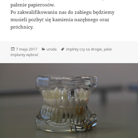
palenie papierosów.
Po zakwalifikowaniu nas do zabiegu będziemy
musieli pozbyć się kamienia nazębnego oraz
próchnicy.
Data
Kategorie
Tagi
7 maja 2017
uroda
implnty czy sa drogie
,
jakie
publikacji
implanty wybrać