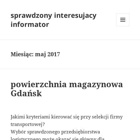
sprawdzony interesujacy
informator
MENU
I
WIDGETY
Miesiąc:
maj 2017
powierzchnia magazynowa
Gdańsk
Jakimi kryteriami kierować się przy selekcji firmy
transportowej?
Wybór sprawdzonego przedsiębiorstwa
logistycznego może okazać się główny dla