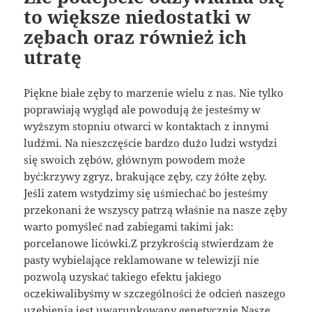
to większe niedostatki w
zębach oraz również ich
utratę
Piękne białe zęby to marzenie wielu z nas. Nie tylko
poprawiają wygląd ale powodują że jesteśmy w
wyższym stopniu otwarci w kontaktach z innymi
ludźmi. Na nieszczęście bardzo dużo ludzi wstydzi
się swoich zębów, głównym powodem może
być:krzywy zgryz, brakujące zęby, czy żółte zęby.
Jeśli zatem wstydzimy się uśmiechać bo jesteśmy
przekonani że wszyscy patrzą właśnie na nasze zęby
warto pomyśleć nad zabiegami takimi jak:
porcelanowe licówki.Z przykrością stwierdzam że
pasty wybielające reklamowane w telewizji nie
pozwolą uzyskać takiego efektu jakiego
oczekiwalibyśmy w szczególności że odcień naszego
uzębienia jest uwarunkowany genetycznie.Nasze