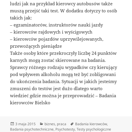
ludzi jak na przykład kierowcy autobusów także
muszą przejść taki test. W dodatku dotyczy to osób
takich jak:
– egzaminatorów, instruktorów nauki jazdy
– kierowców rajdowych i wyścigowych
– kierowców pojazdów uprzywilejowanych,
przewożących pieniądze
Także osoby które przekroczyły liczbę 24 punktów
karnych mogą zostać skierowane na badania.
Sprawcy różnego rodzaju wypadków czy kierujący
pod wpływem alkoholu mogą też być zobligowani
do ukończenia badania. Sytuacji w jakich jesteśmy
zmuszeni do testów jest dużo dlatego warto
wiedzieć gdzie można je przeprowadzić – Badania
kierowców Bielsko
Data
Kategorie
Tagi
3 maja 2015
biznes
,
praca
Badania kierowców
,
publikacji
Badania psychotechniczne
,
Psychotesty
,
Testy psychologiczne