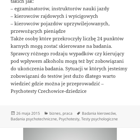
takich jak:
– egzaminatorów, instruktorów nauki jazdy
– kierowców rajdowych i wyścigowych
– kierowców pojazdów uprzywilejowanych,
przewożących pieniądze
Także osoby które przekroczyły liczbę 24 punktów
karnych mogą zostać skierowane na badania.
Sprawcy różnego rodzaju wypadków czy kierujący
pod wpływem alkoholu mogą też być zobowiązani
do ukończenia badania. Sytuacji w których jesteśmy
zobowiązani do testów jest dużo dlatego warto
wiedzieć gdzie można je przeprowadzić –
Psychotesty Czechowice-dziedzice
Data
Kategorie
Tagi
26 maja 2015
biznes
,
praca
Badania kierowców
,
publikacji
Badania psychotechniczne
,
Psychotesty
,
Testy psychologiczne