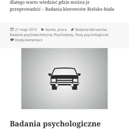
dlatego warto wiedzieć gdzie można je
przeprowadzić – Badania kierowców Bielsko-biała
Data
Kategorie
Tagi
21 maja 2015
biznes
,
praca
Badania kierowców
,
publikacji
Badania psychotechniczne
,
Psychotesty
,
Testy psychologiczne
do Kto ma obowiązek wykonania testów
Dodaj komentarz
Badania psychologiczne