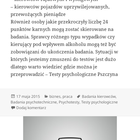
– kierowców pojazdów uprzywilejowanych,
przewożących pieniądze
Również osoby jakie przekroczyły liczbę 24
punktów karnych mogą zostać skierowane na
badania. Sprawcy różnego typu wypadków czy
kierujący pod wpływem alkoholu mogą też być
zobowiązani do ukończenia badania. Sytuacji w
których jesteśmy zmuszeni do testów jest dużo
dlatego warto wiedzieć gdzie można je
przeprowadzić – Testy psychologiczne Pszczyna
Data
Kategorie
Tagi
17 maja 2015
biznes
,
praca
Badania kierowców
,
publikacji
Badania psychotechniczne
,
Psychotesty
,
Testy psychologiczne
do Badania psychologiczne kandydatów i kierowców
Dodaj komentarz