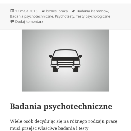
Data
Kategorie
Tagi
12 maja 2015
biznes
,
praca
Badania kierowców
,
publikacji
Badania psychotechniczne
,
Psychotesty
,
Testy psychologiczne
do Badania psychotechniczne
Dodaj komentarz
Badania psychotechniczne
Wiele osób decydując się na różnego rodzaju pracę
musi przejść właściwe badania i testy