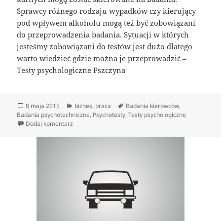
Sprawcy różnego rodzaju wypadków czy kierujący
pod wpływem alkoholu mogą też być zobowiązani
do przeprowadzenia badania. Sytuacji w których
jesteśmy zobowiązani do testów jest dużo dlatego
warto wiedzieć gdzie można je przeprowadzić –
Testy psychologiczne Pszczyna
Data
Kategorie
Tagi
8 maja 2015
biznes
,
praca
Badania kierowców
,
publikacji
Badania psychotechniczne
,
Psychotesty
,
Testy psychologiczne
do Badania psychotechniczne
Dodaj komentarz